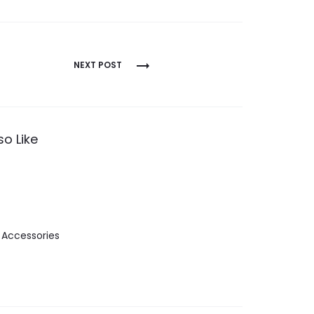
NEXT POST
so Like
 Accessories