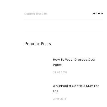
Search
for:
Popular Posts
How To Wear Dresses Over
Pants
29.07 2016
A Minimalist Coat is A Must For
Fall
21.08 2016