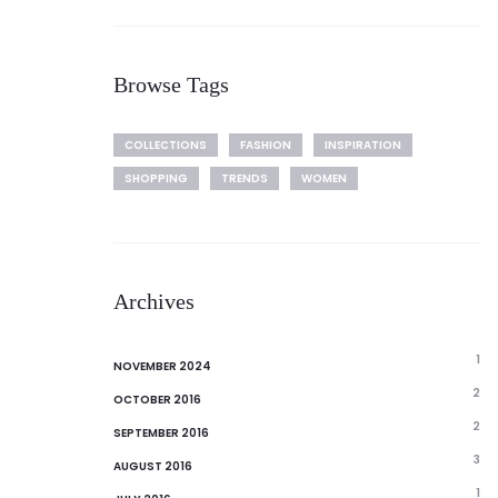
Browse Tags
COLLECTIONS
FASHION
INSPIRATION
SHOPPING
TRENDS
WOMEN
Archives
1
NOVEMBER 2024
2
OCTOBER 2016
2
SEPTEMBER 2016
3
AUGUST 2016
1