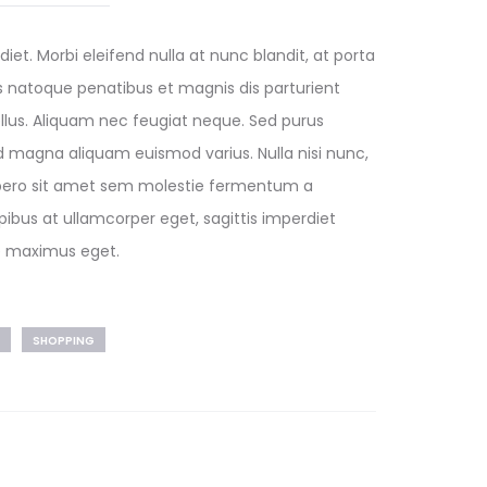
iet. Morbi eleifend nulla at nunc blandit, at porta
iis natoque penatibus et magnis dis parturient
ellus. Aliquam nec feugiat neque. Sed purus
d magna aliquam euismod varius. Nulla nisi nunc,
c libero sit amet sem molestie fermentum a
pibus at ullamcorper eget, sagittis imperdiet
te maximus eget.
SHOPPING