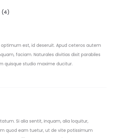
 (4)
ptimum est, id deseruit. Apud ceteros autem
inquam, faciam. Naturales divitias dixit parabiles
im quisque studio maxime ducitur.
m. Si alia sentit, inquam, alia loquitur,
em quod eam tuetur, ut de vite potissimum