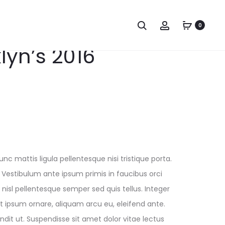
Search
Account
0
lyn’s 2016
nc mattis ligula pellentesque nisi tristique porta.
 Vestibulum ante ipsum primis in faucibus orci
l nisl pellentesque semper sed quis tellus. Integer
ipsum ornare, aliquam arcu eu, eleifend ante.
ndit ut. Suspendisse sit amet dolor vitae lectus