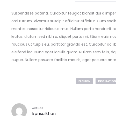
Suspendisse potenti. Curabitur feugiat blandit dui a imperd
orci rutrum. Vivamus suscipit efficitur efficitur. Cum soc
montes, nascetur ridiculus mus. Nullam porta hendrerit t
lectus, dictum sed nibh a, aliquet porta mi. Etiam euismo
faucibus ut turpis eu, porttitor gravida est. Curabitur a
eleifend leo. Nunc eget iaculis quam. Nullam sem felis, da
augue. Nullam posuere facilisis mauris, eget posuere an
FASHION
INSPIRATION
AUTHOR
kprisalkhan