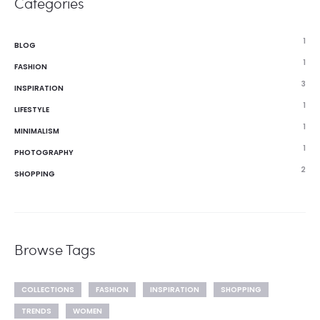
Categories
1
BLOG
1
FASHION
3
INSPIRATION
1
LIFESTYLE
1
MINIMALISM
1
PHOTOGRAPHY
2
SHOPPING
Browse Tags
COLLECTIONS
FASHION
INSPIRATION
SHOPPING
TRENDS
WOMEN